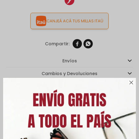
CANJEÁ ACÁ TUS MILLAS ITAÚ


Envíos
Cambios y Devoluciones

Medios de pago
Características
Descripción