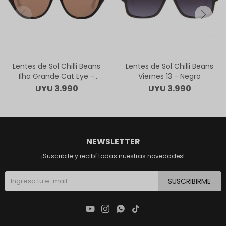
Lentes de Sol Chilli Beans
Lentes de Sol Chilli Beans
Ilha Grande Cat Eye -
Viernes 13 - Negro
Animal Print
UYU
3.990
UYU
3.990
NEWSLETTER
¡Suscribite y recibí todas nuestras novedades!
SUSCRIBIRME



