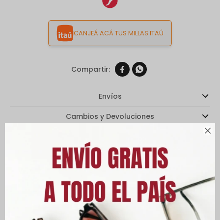
CANJEÁ ACÁ TUS MILLAS ITAÚ


Envíos
Cambios y Devoluciones

Medios de pago
Características
Descripción