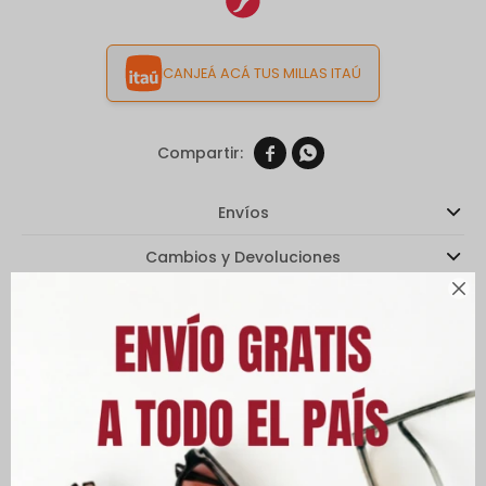
CANJEÁ ACÁ TUS MILLAS ITAÚ


Envíos
Cambios y Devoluciones

Medios de pago
Características
Descripción