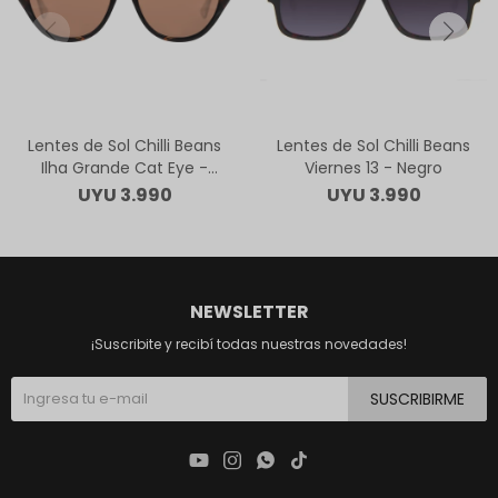
Lentes de Sol Chilli Beans
Lentes de Sol Chilli Beans
Ilha Grande Cat Eye -
Viernes 13 - Negro
Animal Print
UYU
3.990
UYU
3.990
NEWSLETTER
¡Suscribite y recibí todas nuestras novedades!
SUSCRIBIRME



