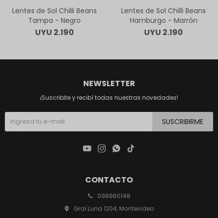
Lentes de Sol Chilli Beans
Lentes de Sol Chilli Beans
Tampa - Negro
Hamburgo - Marrón
UYU
2.190
UYU
2.190
NEWSLETTER
¡Suscribite y recibí todas nuestras novedades!
SUSCRIBIRME




CONTACTO
098960148
Gral Luna 1204, Montevideo