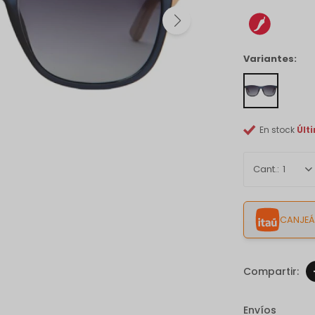
Variantes:
En stock
Últ
1
CANJEÁ 
Envíos