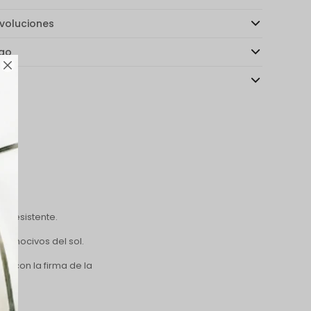
voluciones
ago

as
y resistente.
os nocivos del sol.
a con la firma de la