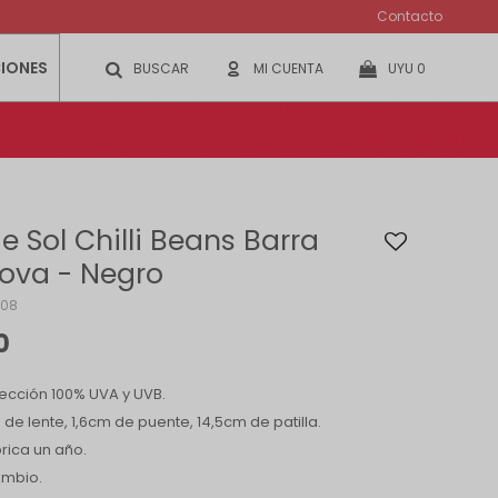
Contacto
IONES
UYU
0
e Sol Chilli Beans Barra
ova - Negro
008
0
ección 100% UVA y UVB.
de lente, 1,6cm de puente, 14,5cm de patilla.
rica un año.
ambio.