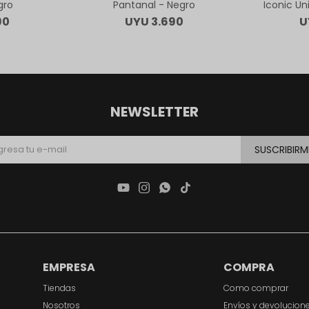
gro
Pantanal - Negro
Iconic Un
90
UYU
3.690
U
NEWSLETTER
SUSCRIBIRM




EMPRESA
COMPRA
Tiendas
Como comprar
Nosotros
Envíos y devolucion