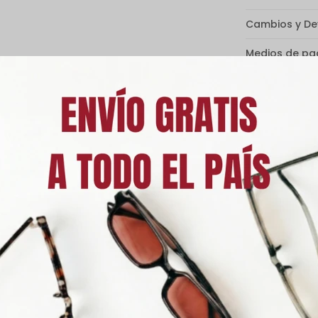
Cambios y De
Medios de p
Característic
Descripción
 Chilli Beans hechos en policarbonato, haciendo la pieza más ligera 
rotección contra los rayos UVA y UVB, protegiendo tus ojos de los ray
U" con soporte nasal incorporado y patillas con apariencia de mader
hilli Beans.