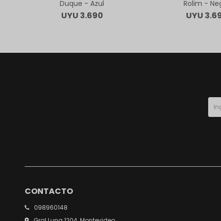
Duque - Azul
Rolim - Ne
UYU
3.690
UYU
3.6
CONTACTO
098960148
Gral Luna 1204, Montevideo