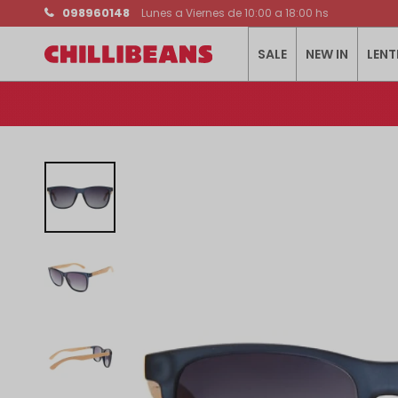
098960148
Lunes a Viernes de 10:00 a 18:00 hs
SALE
NEW IN
LENT