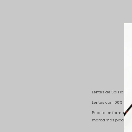
Lentes de Sol Hombre
Lentes con 100% de p
Puente en forma de "
marca más picante, C