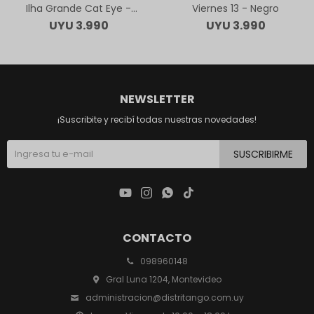
Ilha Grande Cat Eye -
Viernes 13 - Negro
Animal Print
UYU
3.990
UYU
3.990
NEWSLETTER
¡Suscribite y recibí todas nuestras novedades!
SUSCRIBIRME




CONTACTO
098960148
Gral Luna 1204, Montevideo
administracion@distritango.com.uy