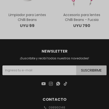
Limpiador para Lentes
Accesorio para lentes
Chilli Beans
Chilli Beans - Fucsia
UYU
99
UYU
790
NEWSLETTER
¡Suscribite y recibí todas nuestras novedades!
SUSCRIBIRME




CONTACTO
098960148