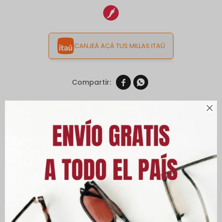
CANJEÁ ACÁ TUS MILLAS ITAÚ


Envíos

Cambios y Devoluciones
Medios de pago
Características