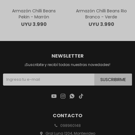
Armazón Chilli Beans
Armazón Chilli Beans Rio
Pekin - Marrón
Branco - Verde
UYU
3.990
UYU
3.990
NEWSLETTER
¡Suscribite y recibí todas nuestras novedades!
SUSCRIBIRME




CONTACTO
098960148
Gral Luna 1204, Montevideo