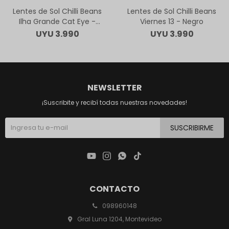
Lentes de Sol Chilli Beans
Lentes de Sol Chilli Beans
Ilha Grande Cat Eye -
Viernes 13 - Negro
Animal Print
UYU
3.990
UYU
3.990
NEWSLETTER
¡Suscribite y recibí todas nuestras novedades!
SUSCRIBIRME




CONTACTO
098960148
Gral Luna 1204, Montevideo