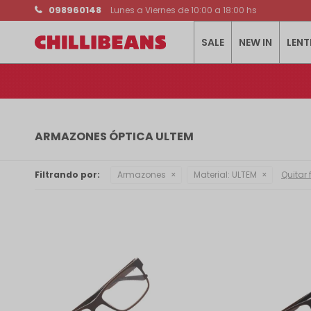
098960148
Lunes a Viernes de 10:00 a 18:00 hs
SALE
NEW IN
LENT
ARMAZONES ÓPTICA ULTEM
Filtrando por:
Armazones
Material:
ULTEM
Quitar f