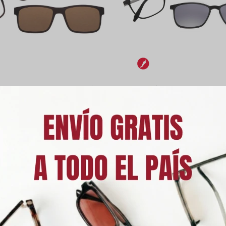
Chilli Beans Aveiro - Marrón
Armazón Chilli Beans Cer
Oscuro Matte
intercambiable de Sol -
UYU
4.990
UYU
5.490