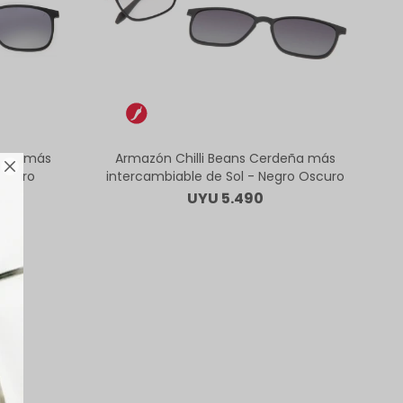
deña más
Armazón Chilli Beans Cerdeña más

 Negro
intercambiable de Sol - Negro Oscuro
UYU
5.490